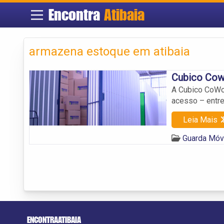
Encontra
Atibaia
armazena estoque em atibaia
Cubico Cowo
A Cubico CoWor
acesso – entr
Leia Mais
Guarda Móv
ENCONTRAATIBAIA