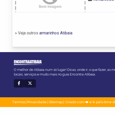
» Veja outros
armarinhos Atibaia
ENCONTRAATIBAIA
O melhor de Atibaia num só lugar! Dicas, onde ir, o que fazer, as
locais, serviços e muito mais no guia Encontra Atibaia.
Termos
|
Privacidade
|
Sitemap
Criado com ❤️ e ☕ pelo time d