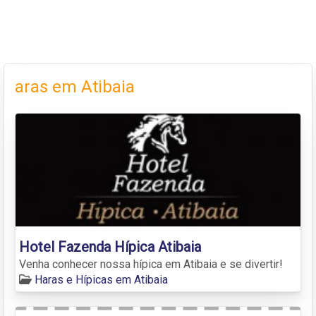
aras em Atibaia
Hotel Fazenda Hípica Atibaia
Venha conhecer nossa hípica em Atibaia e se divertir!
Haras e Hípicas em Atibaia