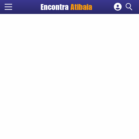
Encontra
Atibaia
Cadastrar empresa
Fazer login
Criar conta