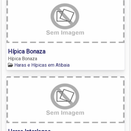
Hípica Bonaza
Hípica Bonaza
Haras e Hípicas em Atibaia