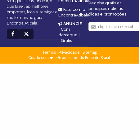
só lugar! Dicas, onde ir, o
EncontraAtibaia
Receba grátis as
que fazer, as melhores
principais notícias,
Fale com o
empresas, locais, serviços e
dicas e promoções
EncontraAtibaia
muito mais no guia
Encontra Atibaia.
ANUNCIE
:
Com
destaque
|
Grátis
Termos
|
Privacidade
|
Sitemap
Criado com ❤️ e ☕ pelo time do EncontraBrasil