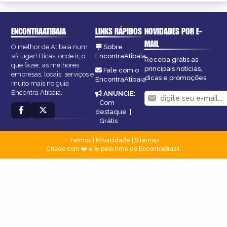
ENCONTRAATIBAIA
LINKS RÁPIDOS
NOVIDADES POR E-
MAIL
O melhor de Atibaia num
Sobre
só lugar! Dicas, onde ir, o
EncontraAtibaia
Receba grátis as
que fazer, as melhores
principais notícias,
Fale com o
empresas, locais, serviços e
dicas e promoções
EncontraAtibaia
muito mais no guia
Encontra Atibaia.
ANUNCIE
:
Com
destaque
|
Grátis
Termos
|
Privacidade
|
Sitemap
Criado com ❤️ e ☕ pelo time do EncontraBrasil