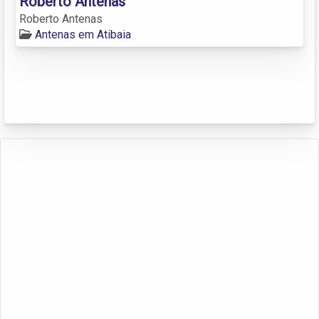
Roberto Antenas
Roberto Antenas
Antenas em Atibaia