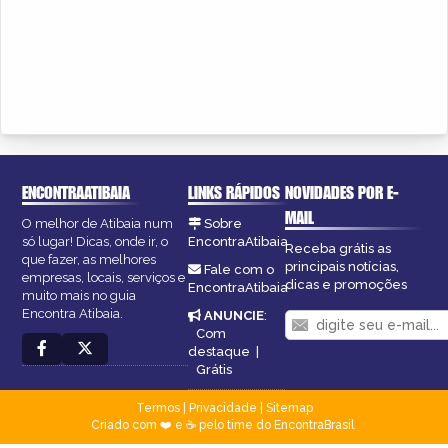
ENCONTRAATIBAIA
LINKS RÁPIDOS
NOVIDADES POR E-
MAIL
O melhor de Atibaia num
Sobre
só lugar! Dicas, onde ir, o
EncontraAtibaia
Receba grátis as
que fazer, as melhores
principais notícias,
Fale com o
empresas, locais, serviços e
dicas e promoções
EncontraAtibaia
muito mais no guia
Encontra Atibaia.
ANUNCIE
:
Com
destaque
|
Grátis
Termos
|
Privacidade
|
Sitemap
Criado com ❤️ e ☕ pelo time do EncontraBrasil