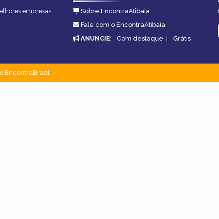
 melhores empresas,
Sobre EncontraAtibaia
Fale com o EncontraAtibaia
ANUNCIE
:
Com destaque
|
Grátis
o EncontraBrasil