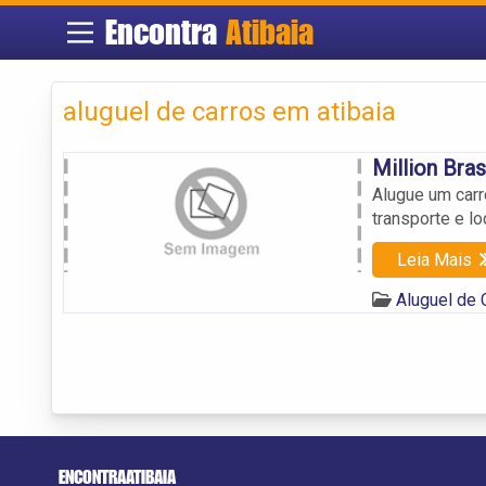
Encontra
Atibaia
aluguel de carros em atibaia
Million Bras
Alugue um carr
transporte e l
Leia Mais
Aluguel de 
ENCONTRAATIBAIA