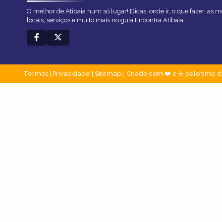
O melhor de Atibaia num só lugar! Dicas, onde ir, o que fazer, as
locais, serviços e muito mais no guia Encontra Atibaia.
Termos
|
Privacidade
|
Sitemap
Criado com ❤️ e ☕ pelo time d