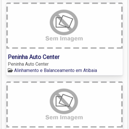
Peninha Auto Center
Peninha Auto Center
Alinhamento e Balanceamento em Atibaia