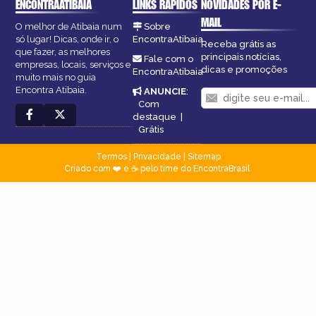
ENCONTRAATIBAIA
LINKS RÁPIDOS
NOVIDADES POR E-
MAIL
O melhor de Atibaia num
Sobre
só lugar! Dicas, onde ir, o
EncontraAtibaia
Receba grátis as
que fazer, as melhores
principais notícias,
Fale com o
empresas, locais, serviços e
dicas e promoções
EncontraAtibaia
muito mais no guia
Encontra Atibaia.
ANUNCIE
:
Com
destaque
|
Grátis
Termos
|
Privacidade
|
Sitemap
Criado com ❤️ e ☕ pelo time do EncontraBrasil