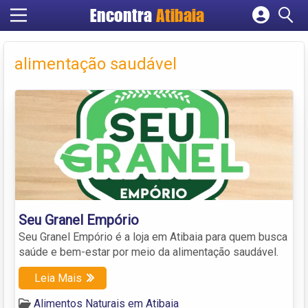
Encontra
Atibaia
Cadastrar empresa
Fazer login
alimentação saudável
Criar conta
Seu Granel Empório
Seu Granel Empório é a loja em Atibaia para quem busca
saúde e bem-estar por meio da alimentação saudável.
Leia Mais
Alimentos Naturais em Atibaia