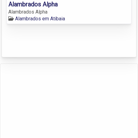
Alambrados Alpha
Alambrados Alpha
Alambrados em Atibaia