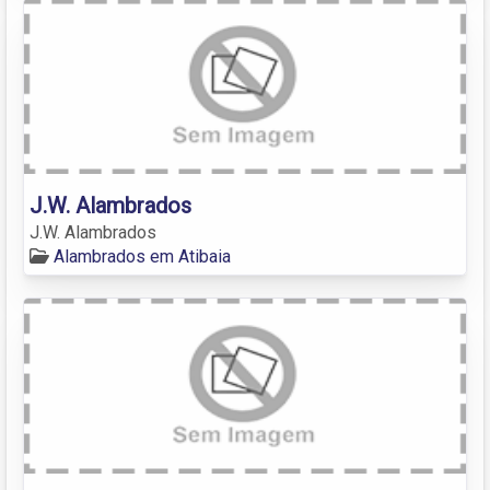
J.W. Alambrados
J.W. Alambrados
Alambrados em Atibaia