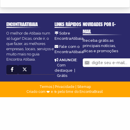
ENCONTRAATIBAIA
LINKS RÁPIDOS
NOVIDADES POR E-
MAIL
O melhor de Atibaia num
Sobre
só lugar! Dicas, onde ir, o
EncontraAtibaia
Receba grátis as
que fazer, as melhores
principais notícias,
Fale com o
empresas, locais, serviços e
dicas e promoções
EncontraAtibaia
muito mais no guia
Encontra Atibaia.
ANUNCIE
:
Com
destaque
|
Grátis
Termos
|
Privacidade
|
Sitemap
Criado com ❤️ e ☕ pelo time do EncontraBrasil