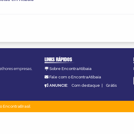
LINKS RÁPIDOS
 melhores empresas,
Sobre EncontraAtibaia
Fale com o EncontraAtibaia
ANUNCIE
:
Com destaque
|
Grátis
o EncontraBrasil