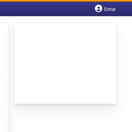
Entrar
Cadastrar empresa
Fazer login
Criar conta