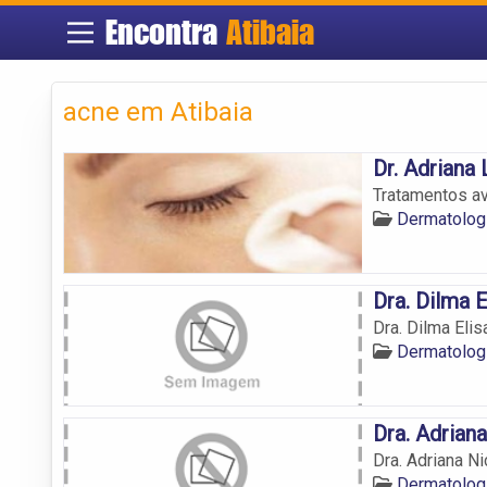
Encontra
Atibaia
acne em Atibaia
Dr. Adriana
Tratamentos av
Dermatologi
Dra. Dilma 
Dra. Dilma Eli
Dermatologi
Dra. Adrian
Dra. Adriana N
Dermatologi