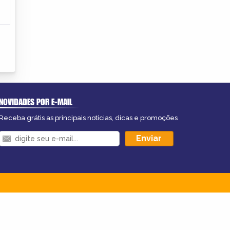
NOVIDADES POR E-MAIL
Receba grátis as principais notícias, dicas e promoções