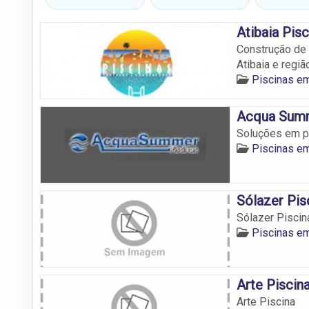
Atibaia Pisc
Construção de p
Atibaia e regiã
Piscinas em
Acqua Summ
Soluções em pi
Piscinas em
Sólazer Pis
Sólazer Piscin
Piscinas em
Arte Piscin
Arte Piscina