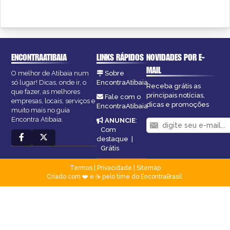
ENCONTRAATIBAIA
LINKS RÁPIDOS
NOVIDADES POR E-
MAIL
O melhor de Atibaia num
Sobre
só lugar! Dicas, onde ir, o
EncontraAtibaia
Receba grátis as
que fazer, as melhores
principais notícias,
Fale com o
empresas, locais, serviços e
dicas e promoções
EncontraAtibaia
muito mais no guia
Encontra Atibaia.
ANUNCIE
:
Com
destaque
|
Grátis
Termos
|
Privacidade
|
Sitemap
Criado com ❤️ e ☕ pelo time do EncontraBrasil