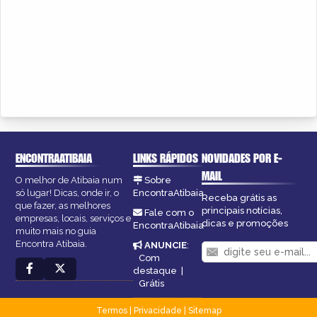
ENCONTRAATIBAIA
LINKS RÁPIDOS
NOVIDADES POR E-
MAIL
O melhor de Atibaia num
Sobre
só lugar! Dicas, onde ir, o
EncontraAtibaia
Receba grátis as
que fazer, as melhores
principais notícias,
Fale com o
empresas, locais, serviços e
dicas e promoções
EncontraAtibaia
muito mais no guia
Encontra Atibaia.
ANUNCIE
:
Com
destaque
|
Grátis
Termos
|
Privacidade
|
Sitemap