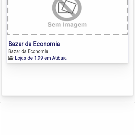
Bazar da Economia
Bazar da Economia
Lojas de 1,99 em Atibaia