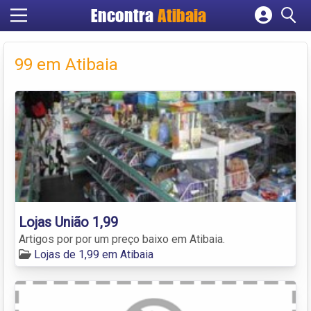
Encontra
Atibaia
Cadastrar empresa
Fazer login
99 em Atibaia
Criar conta
Lojas União 1,99
Artigos por por um preço baixo em Atibaia.
Lojas de 1,99 em Atibaia